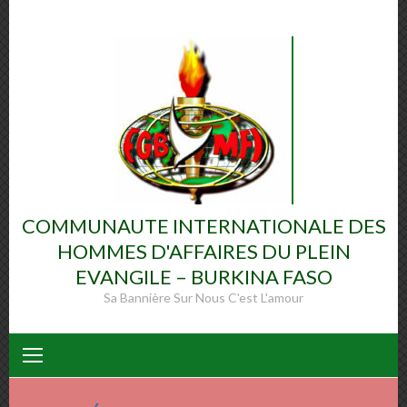
Skip
to
content
COMMUNAUTE INTERNATIONALE DES
HOMMES D'AFFAIRES DU PLEIN
EVANGILE – BURKINA FASO
Sa Bannière Sur Nous C'est L'amour