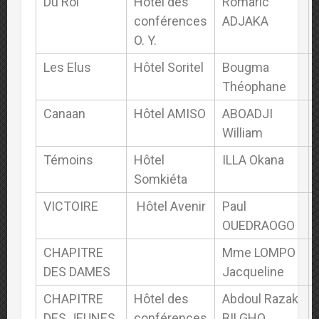
Du Roi
Hôtel des
Romaric
conférences
ADJAKA
O. Y.
Les Elus
Hôtel Soritel
Bougma
Théophane
Canaan
Hôtel AMISO
ABOADJI
William
Témoins
Hôtel
ILLA Okana
Somkiéta
VICTOIRE
Hôtel Avenir
Paul
OUEDRAOGO
CHAPITRE
Mme LOMPO
DES DAMES
Jacqueline
CHAPITRE
Hôtel des
Abdoul Razak
DES JEUNES
conférences
BILGHO