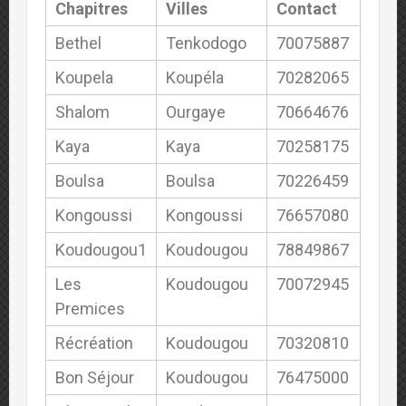
Chapitres
Villes
Contact
Bethel
Tenkodogo
70075887
Koupela
Koupéla
70282065
Shalom
Ourgaye
70664676
Kaya
Kaya
70258175
Boulsa
Boulsa
70226459
Kongoussi
Kongoussi
76657080
Koudougou1
Koudougou
78849867
Les
Koudougou
70072945
Premices
Récréation
Koudougou
70320810
Bon Séjour
Koudougou
76475000