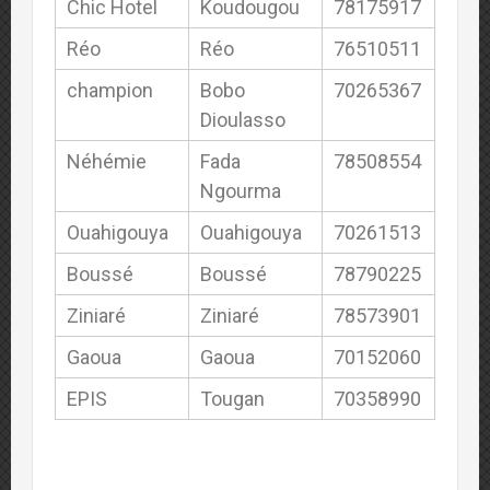
Chic Hotel
Koudougou
78175917
Réo
Réo
76510511
champion
Bobo
70265367
Dioulasso
Néhémie
Fada
78508554
Ngourma
Ouahigouya
Ouahigouya
70261513
Boussé
Boussé
78790225
Ziniaré
Ziniaré
78573901
Gaoua
Gaoua
70152060
EPIS
Tougan
70358990