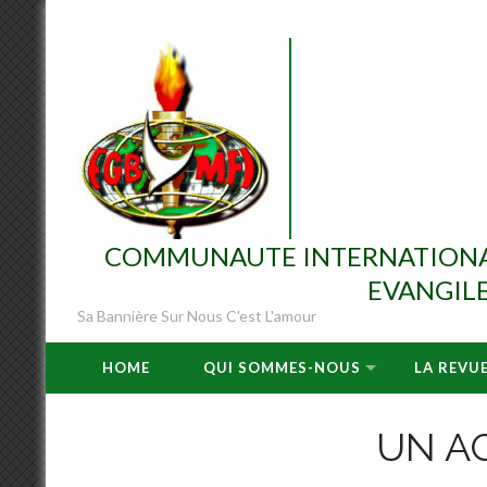
Skip
to
content
COMMUNAUTE INTERNATIONAL
EVANGILE
Sa Bannière Sur Nous C'est L'amour
HOME
QUI SOMMES-NOUS
LA REVU
UN A